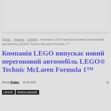
НОВИНИ
СТАТТІ
ОГЛЯДИ
ITsider.
Новини
Lifestyle
Компанія LEGO випускає новий
перегоновий автомобіль LEGO® Technic McLaren Formula 1™
Компанія LEGO випускає
новий перегоновий
автомобіль LEGO® Technic
McLaren Formula 1™
Автор
ITsider.
15.02.2022
11
Lifestyle
Новини компаній