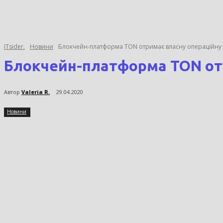
ITsider.
Новини
Блокчейн-платформа TON отримає власну операційну 
Блокчейн-платформа TON от
Автор
Valeria R.
29.04.2020
Новини