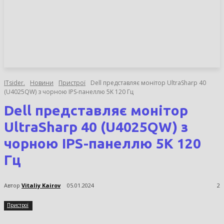
НОВИНИ
СТАТТІ
ОГЛЯДИ
ITsider.
Новини
Пристрої
Dell представляє монітор UltraSharp 40
(U4025QW) з чорною IPS-панеллю 5K 120 Гц
Dell представляє монітор
UltraSharp 40 (U4025QW) з
чорною IPS-панеллю 5K 120
Гц
Автор
Vitaliy Kairov
05.01.2024
2
Пристрої