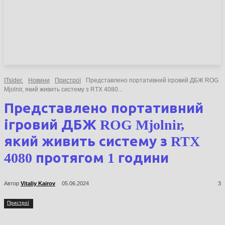
НОВИНИ
СТАТТІ
ОГЛЯДИ
ITsider.
Новини
Пристрої
Представлено портативний ігровий ДБЖ
ROG Mjolnir, який живить систему з RTX 4080...
Представлено портативний
ігровий ДБЖ ROG Mjolnir,
який живить систему з RTX
4080 протягом 1 години
Автор
Vitaliy Kairov
05.06.2024
3
Пристрої