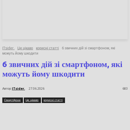
НОВИНИ
СТАТТІ
ОГЛЯДИ
ITsider.
Це цікаво
корисні статті
6 звичних дій зі смартфоном, які
можуть йому шкодити
6 звичних дій зі смартфоном,
які можуть йому шкодити
Автор
ITsider.
27.06.2026
683
Смартфони
Це цікаво
корисні статті