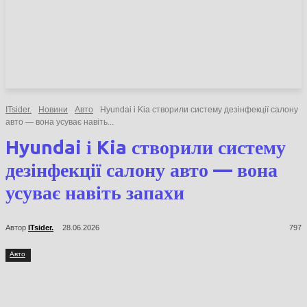
НОВИНИ
СТАТТІ
ОГЛЯДИ
ITsider.
Новини
Авто
Hyundai і Kia створили систему дезінфекції
салону авто — вона усуває навіть...
Hyundai і Kia створили
систему дезінфекції салону
авто — вона усуває навіть
запахи
Автор
ITsider.
28.06.2026
797
Авто