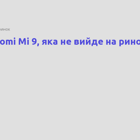
 ринок
omi Mi 9, яка не вийде на рин