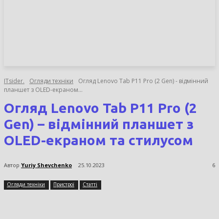
НОВИНИ
СТАТТІ
ОГЛЯДИ
ITsider.
Огляди техніки
Огляд Lenovo Tab P11 Pro (2 Gen) - відмінний
планшет з OLED-екраном...
Огляд Lenovo Tab P11 Pro (2
Gen) – відмінний планшет з
OLED-екраном та стилусом
Автор
Yuriy Shevchenko
25.10.2023
6
Огляди техніки
Пристрої
Статті