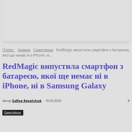
НОВИНИ
СТАТТІ
ОГЛЯДИ
ITsider.
Новини
Смартфони
RedMagic випустила смартфон з
батареєю, якої ще немає ні в iPhone, ні...
RedMagic випустила
смартфон з батареєю, якої ще
немає ні в iPhone, ні в
Samsung Galaxy
Автор
Sofiya Kovalchuk
19.05.2026
8
Смартфони