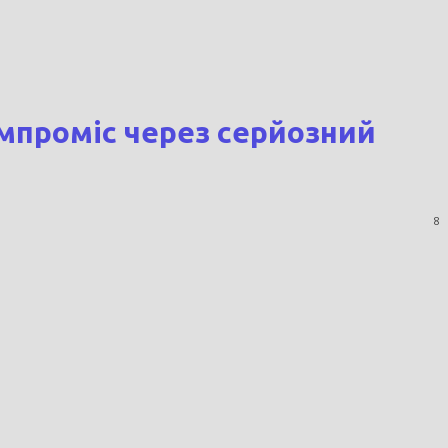
омпроміс через серйозний
8