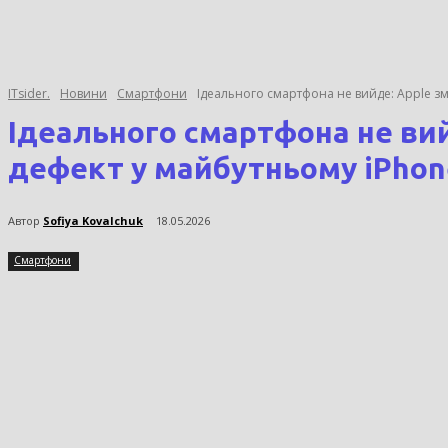
ITsider.
Новини
Смартфони
Ідеального смартфона не вийде: Apple зм
Ідеального смартфона не вий
дефект у майбутньому iPhone
Автор
Sofiya Kovalchuk
18.05.2026
Смартфони