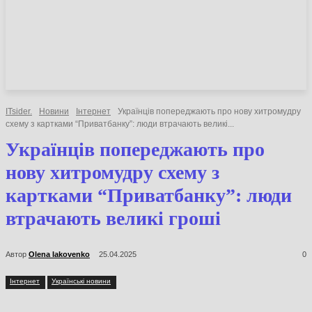
НОВИНИ
СТАТТІ
ОГЛЯДИ
ITsider.
Новини
Інтернет
Українців попереджають про нову
хитромудру схему з картками “Приватбанку”: люди втрачають великі...
Українців попереджають про
нову хитромудру схему з
картками “Приватбанку”:
люди втрачають великі гроші
Автор
Olena Iakovenko
25.04.2025
0
Інтернет
Українські новини