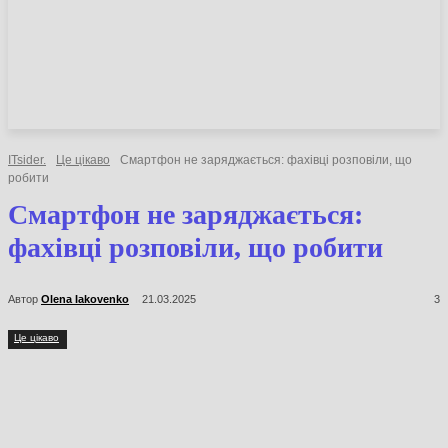
НОВИНИ
СТАТТІ
ОГЛЯДИ
ITsider.
Це цікаво
Смартфон не заряджається: фахівці розповіли, що
робити
Смартфон не заряджається:
фахівці розповіли, що робити
Автор
Olena Iakovenko
21.03.2025
3
Це цікаво