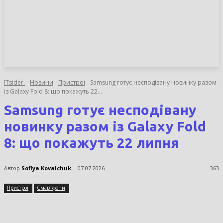
НОВИНИ
СТАТТІ
ОГЛЯДИ
ITsider.
Новини
Пристрої
Samsung готує несподівану новинку разом
із Galaxy Fold 8: що покажуть 22...
Samsung готує несподівану
новинку разом із Galaxy Fold
8: що покажуть 22 липня
Автор
Sofiya Kovalchuk
07.07.2026
363
Пристрої
Смартфони