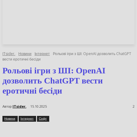
НОВИНИ
СТАТТІ
ОГЛЯДИ
ITsider.
Новини
Інтернет
Рольові ігри з ШІ: OpenAI дозволить
ChatGPT вести еротичні бесіди
Рольові ігри з ШІ: OpenAI
дозволить ChatGPT вести
еротичні бесіди
Автор
ITsider.
15.10.2025
2
Новини
Інтернет
Софт