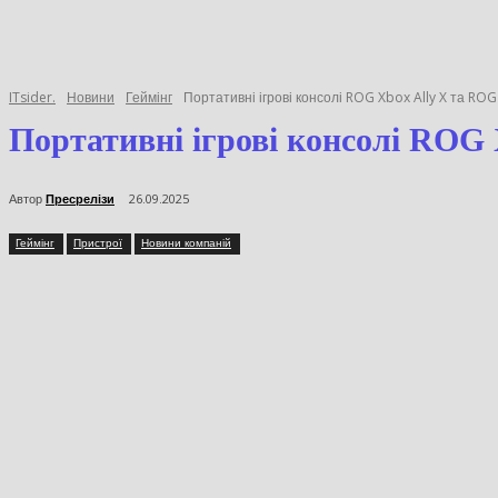
ITsider.
Новини
Геймінг
Портативні ігрові консолі ROG Xbox Ally X та R
Портативні ігрові консолі RO
Україні
Автор
Пресрелізи
26.09.2025
Геймінг
Пристрої
Новини компаній