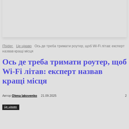
НОВИНИ
СТАТТІ
ОГЛЯДИ
ITsider.
Це цікаво
Ось де треба тримати роутер, щоб Wi-Fi літав:
експерт назвав кращі місця
Ось де треба тримати роутер,
щоб Wi-Fi літав: експерт
назвав кращі місця
Автор
Olena Iakovenko
21.09.2025
2
Це цікаво