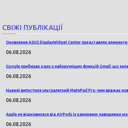
СВІЖІ ПУБЛІКАЦІЇ
Оновлення ASUS DisplayWidget Center представляє елементи 
06.08.2026
Google прибирає одну з найзручніших функцій Gmail: що змін
06.08.2026
Huawei випустила ультралегкий MatePad Pro: чим вражає н
06.08.2026
Apple не відмовилася від AirPods із камерами: навушники мо
06.08.2026