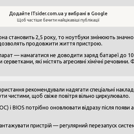
Додайте ITsider.com.ua у вибрані в Google
Щоб частіше бачити найцікавіші публікації
а становить 2,5 року, то ноутбуки змінюють значно 
кі дозволять продовжити життя пристрою.
ат — намагатися не доводити заряд батареї до 100 в
серветками, які містять агресивні хімічні речовини. 
икористання рекомендували надягати спеціальні наклад
ути чистими, щоб свіже повітря вільно циркулювало.
ОС) і BIOS потрібно оновлювати відразу після появи
антажувати пристрій — регулярний перезапуск систем