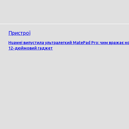
Пристрої
Huawei випустила ультралегкий MatePad Pro: чим вражає н
12-дюймовий гаджет