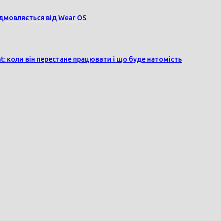
дмовляється від Wear OS
t: коли він перестане працювати і що буде натомість