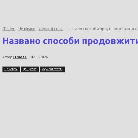
ITsider.
Це цікаво
корисні статті
Названо способи продовжити життя н
Названо способи продовжит
Автор
ITsider.
02.06.2026
Пристрої
Це цікаво
корисні статті