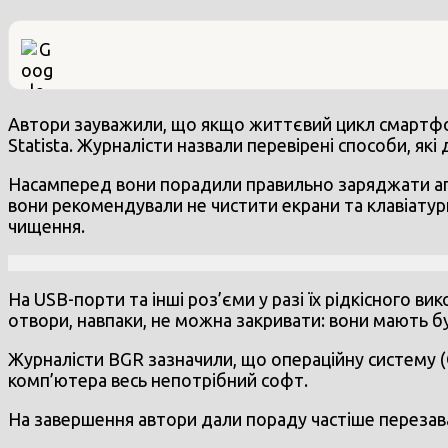
Автори зауважили, що якщо життєвий цикл смартфон
Statista. Журналісти назвали перевірені способи, я
Насамперед вони порадили правильно заряджати апар
вони рекомендували не чистити екрани та клавіатури 
чищення.
На USB-порти та інші роз’єми у разі їх рідкісного в
отвори, навпаки, не можна закривати: вони мають б
Журналісти BGR зазначили, що операційну систему (
комп’ютера весь непотрібний софт.
На завершення автори дали пораду частіше перезав