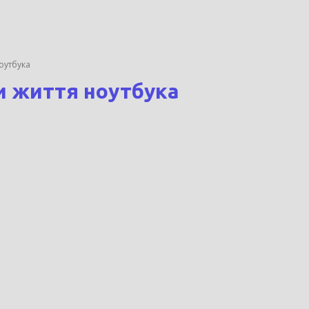
оутбука
и життя ноутбука