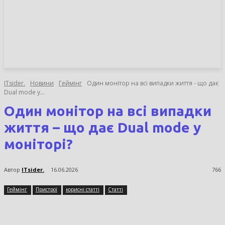
НОВИНИ
СТАТТІ
ОГЛЯДИ
ITsider.
Новини
Геймінг
Один монітор на всі випадки життя - що дає
Dual mode у...
Один монітор на всі випадки
життя – що дає Dual mode у
моніторі?
Автор
ITsider.
16.06.2026
766
Геймінг
Пристрої
корисні статті
Статті