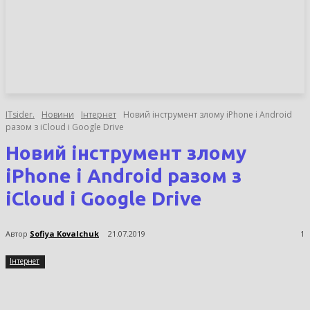
НОВИНИ
СТАТТІ
ОГЛЯДИ
ITsider.
Новини
Інтернет
Новий інструмент злому iPhone і Android
разом з iCloud і Google Drive
Новий інструмент злому
iPhone і Android разом з
iCloud і Google Drive
Автор
Sofiya Kovalchuk
21.07.2019
1
Інтернет