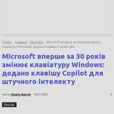
НОВИНИ
СТАТТІ
ОГЛЯДИ
ITsider.
Новини
Пристрої
Microsoft вперше за 30 років змінює
клавіатуру Windows: додано клавішу Copilot для...
Microsoft вперше за 30 років
змінює клавіатуру Windows:
додано клавішу Copilot для
штучного інтелекту
Автор
Vitaliy Kairov
06.01.2024
0
Пристрої