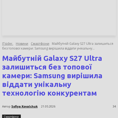
НОВИНИ
СТАТТІ
ОГЛЯДИ
ITsider.
Новини
Смартфони
Майбутній Galaxy S27 Ultra залишиться
без топової камери: Samsung вирішила віддати унікальну...
Майбутній Galaxy S27 Ultra
залишиться без топової
камери: Samsung вирішила
віддати унікальну
технологію конкурентам
Автор
Sofiya Kovalchuk
21.05.2026
34
Смартфони