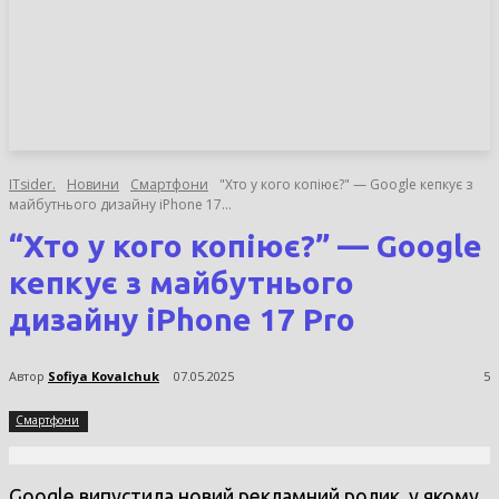
НОВИНИ
СТАТТІ
ОГЛЯДИ
ITsider.
Новини
Смартфони
"Хто у кого копіює?" — Google кепкує з
майбутнього дизайну iPhone 17...
“Хто у кого копіює?” — Google
кепкує з майбутнього
дизайну iPhone 17 Pro
Автор
Sofiya Kovalchuk
07.05.2025
5
Смартфони
Google випустила новий рекламний ролик, у якому