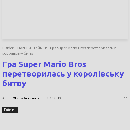
НОВИНИ
СТАТТІ
ОГЛЯДИ
ITsider.
Новини
Геймінг
Гра Super Mario Bros перетворилась у
королівську битву
Гра Super Mario Bros
перетворилась у королівську
битву
Автор
Olena Iakovenko
18.06.2019
11
Геймінг