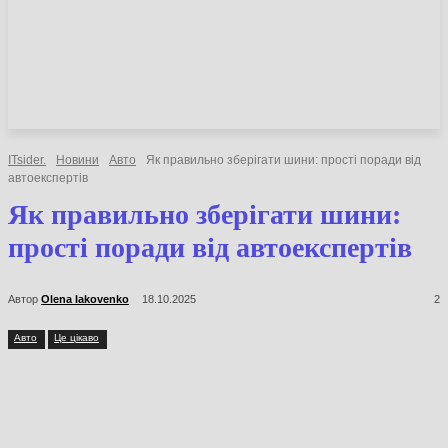
НОВИНИ
СТАТТІ
ОГЛЯДИ
ITsider.
Новини
Авто
Як правильно зберігати шини: прості поради
від автоекспертів
Як правильно зберігати шини:
прості поради від
автоекспертів
Автор
Olena Iakovenko
18.10.2025
2
Авто
Це цікаво