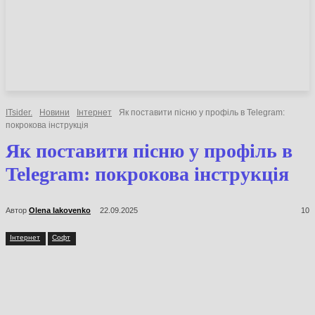
НОВИНИ
СТАТТІ
ОГЛЯДИ
ITsider.
Новини
Інтернет
Як поставити пісню у профіль в Telegram:
покрокова інструкція
Як поставити пісню у профіль в
Telegram: покрокова інструкція
Автор
Olena Iakovenko
22.09.2025
10
Інтернет
Софт