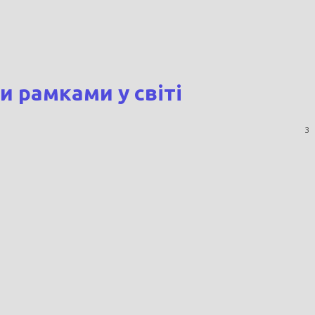
и рамками у світі
3