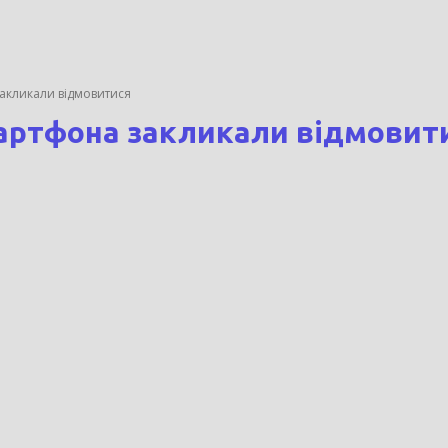
закликали відмовитися
мартфона закликали відмовит