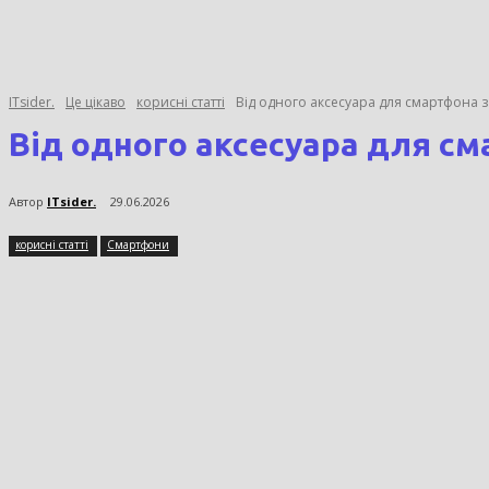
ITsider.
Це цікаво
корисні статті
Від одного аксесуара для смартфона 
Від одного аксесуара для с
Автор
ITsider.
29.06.2026
корисні статті
Смартфони