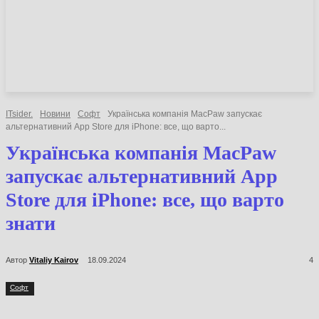
НОВИНИ
СТАТТІ
ОГЛЯДИ
ITsider.
Новини
Софт
Українська компанія MacPaw запускає
альтернативний App Store для iPhone: все, що варто...
Українська компанія MacPaw
запускає альтернативний App
Store для iPhone: все, що варто
знати
Автор
Vitaliy Kairov
18.09.2024
4
Софт