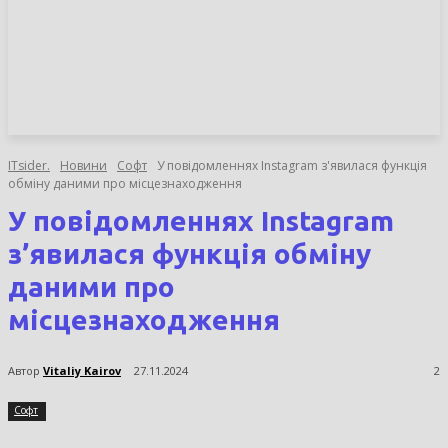
НОВИНИ
СТАТТІ
ОГЛЯДИ
ITsider.
Новини
Софт
У повідомленнях Instagram з'явилася функція
обміну даними про місцезнаходження
У повідомленнях Instagram
з’явилася функція обміну
даними про
місцезнаходження
Автор
Vitaliy Kairov
27.11.2024
2
Софт