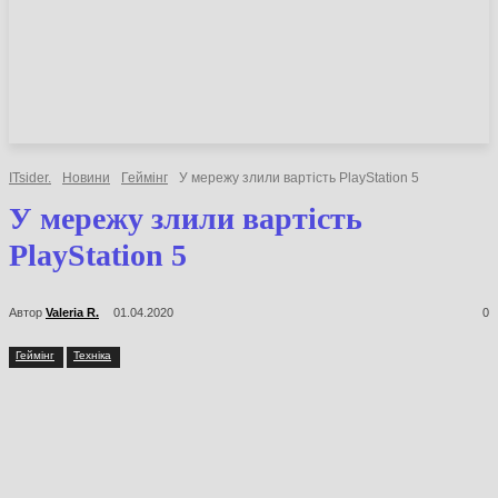
НОВИНИ
СТАТТІ
ОГЛЯДИ
ITsider.
Новини
Геймінг
У мережу злили вартість PlayStation 5
У мережу злили вартість
PlayStation 5
Автор
Valeria R.
01.04.2020
0
Геймінг
Техніка