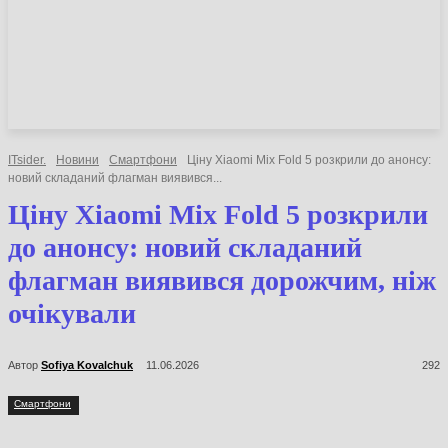
НОВИНИ
СТАТТІ
ОГЛЯДИ
ITsider.
Новини
Смартфони
Ціну Xiaomi Mix Fold 5 розкрили до анонсу:
новий складаний флагман виявився...
Ціну Xiaomi Mix Fold 5 розкрили
до анонсу: новий складаний
флагман виявився дорожчим, ніж
очікували
Автор
Sofiya Kovalchuk
11.06.2026
292
Смартфони