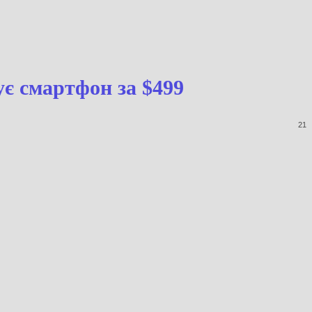
ує смартфон за $499
21