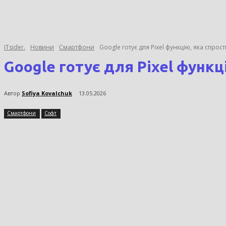
ITsider.
Новини
Смартфони
Google готує для Pixel функцію, яка спрос
Google готує для Pixel функц
Автор
Sofiya Kovalchuk
13.05.2026
Смартфони
Софт