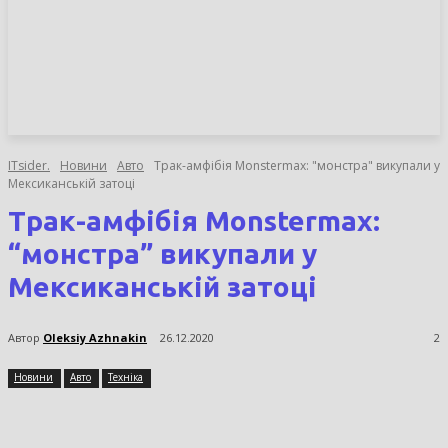
НОВИНИ
СТАТТІ
ОГЛЯДИ
ITsider.
Новини
Авто
Трак-амфібія Monstermax: "монстра" викупали у
Мексиканській затоці
Трак-амфібія Monstermax:
“монстра” викупали у
Мексиканській затоці
Автор
Oleksiy Azhnakin
26.12.2020
2
Новини
Авто
Техніка