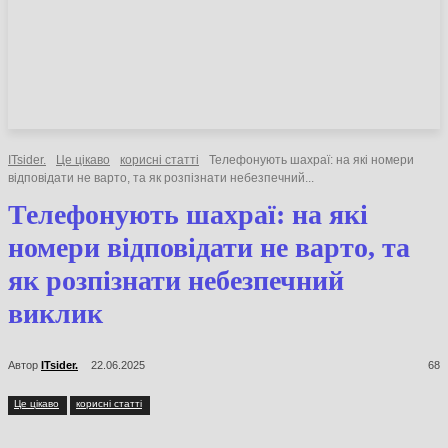
НОВИНИ
СТАТТІ
ОГЛЯДИ
ITsider.
Це цікаво
корисні статті
Телефонують шахраї: на які номери
відповідати не варто, та як розпізнати небезпечний...
Телефонують шахраї: на які
номери відповідати не варто, та
як розпізнати небезпечний
виклик
Автор
ITsider.
22.06.2025
68
Це цікаво
корисні статті