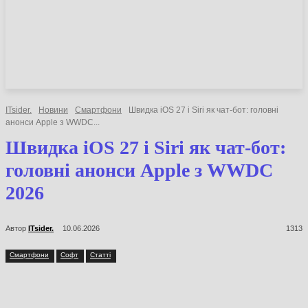
НОВИНИ
СТАТТІ
ОГЛЯДИ
ITsider.
Новини
Смартфони
Швидка iOS 27 і Siri як чат-бот: головні
анонси Apple з WWDC...
Швидка iOS 27 і Siri як чат-бот:
головні анонси Apple з WWDC
2026
Автор
ITsider.
10.06.2026
1313
Смартфони
Софт
Статті