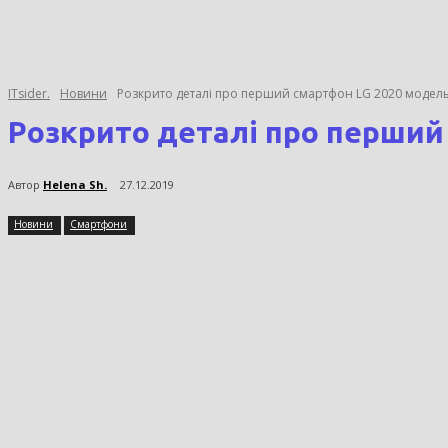
ITsider.
Новини
Розкрито деталі про перший смартфон LG 2020 модел
Розкрито деталі про перший
Автор
Helena Sh.
27.12.2019
Новини
Смартфони