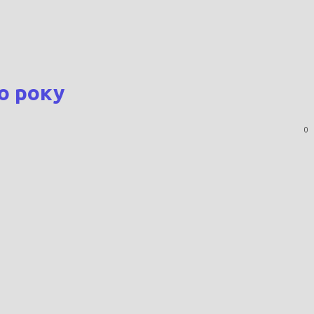
о року
0