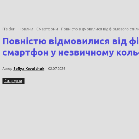
ITsider.
Новини
Смартфони
Повністю відмовилися від фірмового стил
Повністю відмовилися від ф
смартфон у незвичному кольо
Автор
Sofiya Kovalchuk
02.07.2026
Смартфони