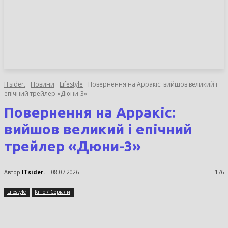
НОВИНИ
СТАТТІ
ОГЛЯДИ
ITsider.
Новини
Lifestyle
Повернення на Арракіс: вийшов великий і
епічний трейлер «Дюни-3»
Повернення на Арракіс:
вийшов великий і епічний
трейлер «Дюни-3»
Автор
ITsider.
08.07.2026
176
Lifestyle
Кіно / Серіали