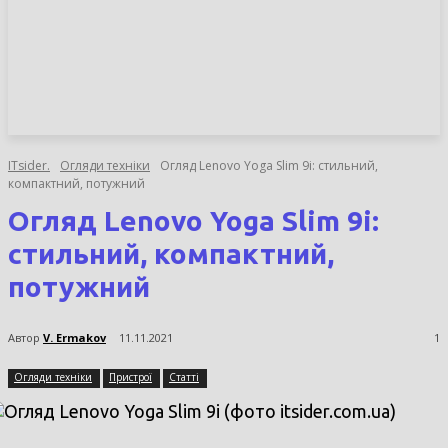
НОВИНИ
СТАТТІ
ОГЛЯДИ
ITsider.
Огляди техніки
Огляд Lenovo Yoga Slim 9i: стильний,
компактний, потужний
Огляд Lenovo Yoga Slim 9i:
стильний, компактний,
потужний
Автор
V. Ermakov
11.11.2021
1
Огляди техніки
Пристрої
Статті