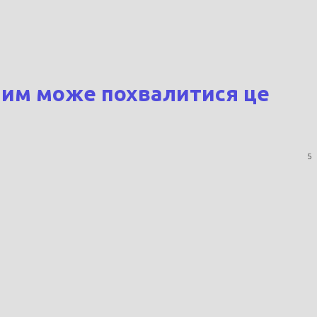
чим може похвалитися це
5