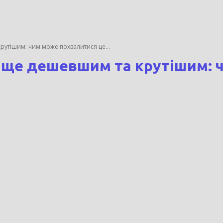
крутішим: чим може похвалитися це...
в ще дешевшим та крутішим: 