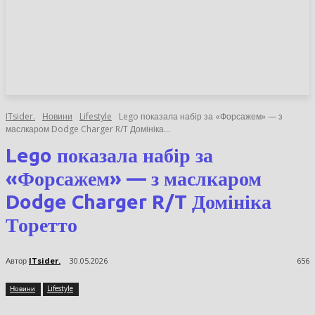
НОВИНИ
СТАТТІ
ОГЛЯДИ
ITsider.
Новини
Lifestyle
Lego показала набір за «Форсажем» — з
маслкаром Dodge Charger R/T Домініка...
Lego показала набір за
«Форсажем» — з маслкаром
Dodge Charger R/T Домініка
Торетто
Автор
ITsider.
30.05.2026
656
Новини
Lifestyle