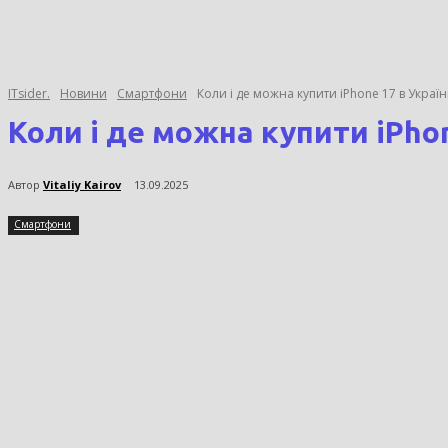
ITsider.
Новини
Смартфони
Коли і де можна купити iPhone 17 в Україні:
Коли і де можна купити iPhon
Автор
Vitaliy Kairov
13.09.2025
Смартфони