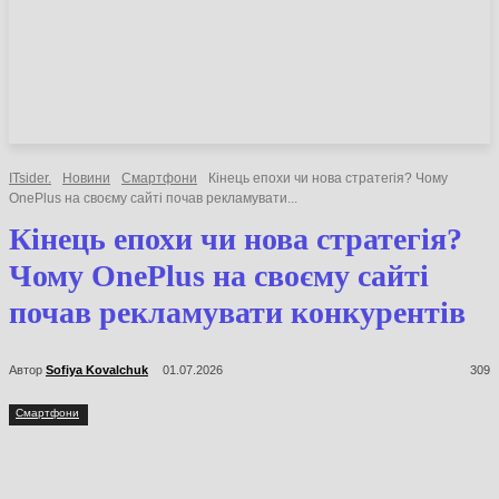
НОВИНИ
СТАТТІ
ОГЛЯДИ
ITsider.
Новини
Смартфони
Кінець епохи чи нова стратегія? Чому
OnePlus на своєму сайті почав рекламувати...
Кінець епохи чи нова стратегія?
Чому OnePlus на своєму сайті
почав рекламувати конкурентів
Автор
Sofiya Kovalchuk
01.07.2026
309
Смартфони