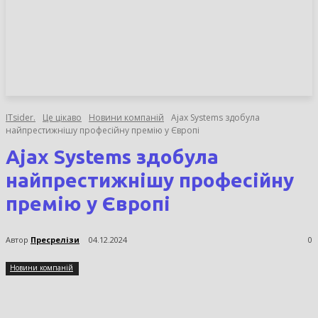
НОВИНИ
СТАТТІ
ОГЛЯДИ
ITsider.
Це цікаво
Новини компаній
Ajax Systems здобула
найпрестижнішу професійну премію у Європі
Ajax Systems здобула
найпрестижнішу професійну
премію у Європі
Автор
Пресрелізи
04.12.2024
0
Новини компаній