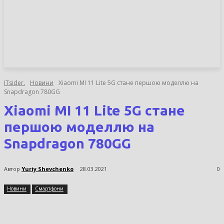
НОВИНИ
СТАТТІ
ОГЛЯДИ
ITsider.
Новини
Xiaomi MI 11 Lite 5G стане першою моделлю на
Snapdragon 780GG
Xiaomi MI 11 Lite 5G стане
першою моделлю на
Snapdragon 780GG
Автор
Yuriy Shevchenko
28.03.2021
0
Новини
Смартфони