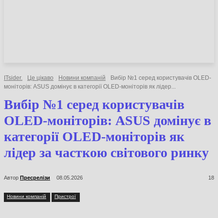
НОВИНИ
СТАТТІ
ОГЛЯДИ
ITsider.
Це цікаво
Новини компаній
Вибір №1 серед користувачів OLED-
моніторів: ASUS домінує в категорії OLED-моніторів як лідер...
Вибір №1 серед користувачів
OLED-моніторів: ASUS домінує в
категорії OLED-моніторів як
лідер за часткою світового ринку
Автор
Пресрелізи
08.05.2026
18
Новини компаній
Пристрої