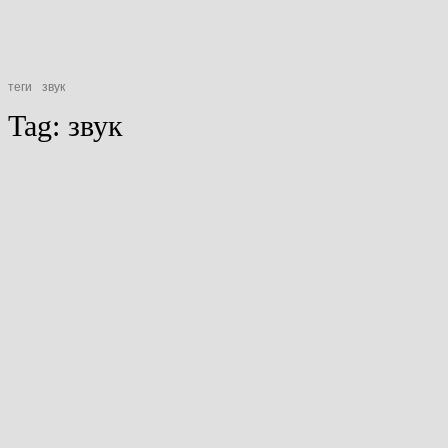
теги
звук
Tag:
звук