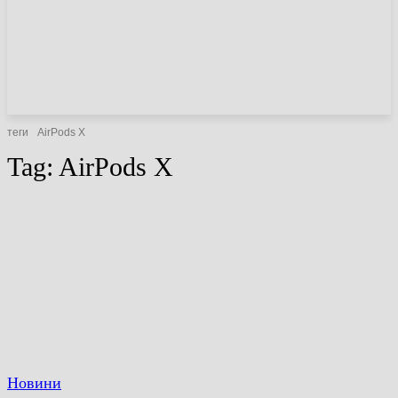
НОВИНИ
СТАТТІ
ОГЛЯДИ
теги
AirPods X
Tag:
AirPods X
Новини