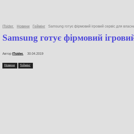
ITsider.
Новини
Геймінг
Samsung готує фірмовий ігровий сервіс для вл
Samsung готує фірмовий ігро
Автор
ITsider.
30.04.2019
Новини
Геймінг