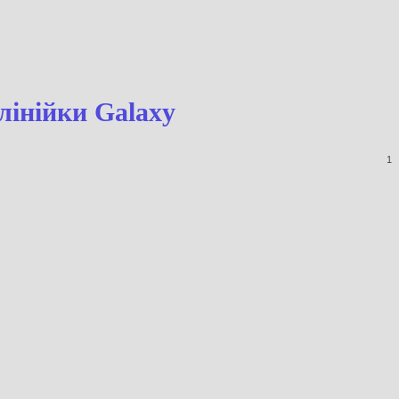
троїв лінійки Galaxy
1